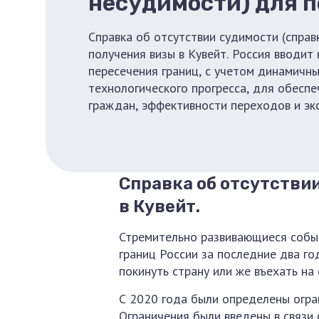
несудимости) для 
визы в Кувейт.
Справка об отсутствии судимости (справ
получения визы в Кувейт. Россия вводит
пересечения границ, с учетом динамичны
технологического прогресса, для обесп
граждан, эффективности переходов и эк
прогресса.
Справка об отсутстви
в Кувейт.
Стремительно развивающиеся событ
границ России за последние два го
покинуть страну или же въехать на
С 2020 года были определены огра
Ограничения были введены в связи