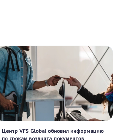
Центр VFS Global обновил информацию
Граф
по срокам возврата документов