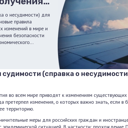
получения
ка о несудимости) для
 новые правила
х изменений в мире и
ечения безопасности
ономического
и судимости (справка о несудимости
ия во всем мире приводят к изменениям существующих 
да претерпел изменения, о которых важно знать, если в
 ее территорию.
ничительные меры для российских граждан и иностранце
 с эпидемической ситуацией. В частности: прохождение 