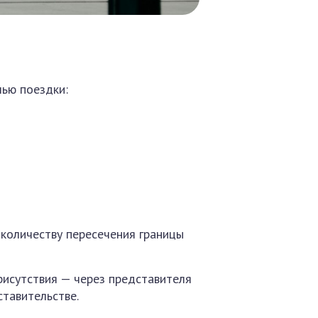
лью поездки:
о количеству пересечения границы
рисутствия — через представителя
ставительстве.