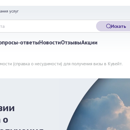
ания услуг
Искать
опросы-ответы
Новости
Отзывы
Акции
мости (справка о несудимости) для получения визы в Кувейт.
вии
 о